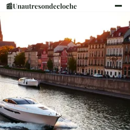
📰
Unautresondecloche