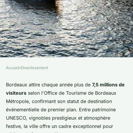
Accueil
›
Divertissement
DIVERTISSEMENT
Des activités inédites pour un
Bordeaux attire chaque année plus de
7,5 millions de
visiteurs
selon l'Office de Tourisme de Bordeaux
EVJF inoubliable à Bordeaux !
Métropole, confirmant son statut de destination
événementielle de premier plan. Entre patrimoine
Théa
•
1 février 2026
•
7 min de lecture
UNESCO, vignobles prestigieux et atmosphère
festive, la ville offre un cadre exceptionnel pour