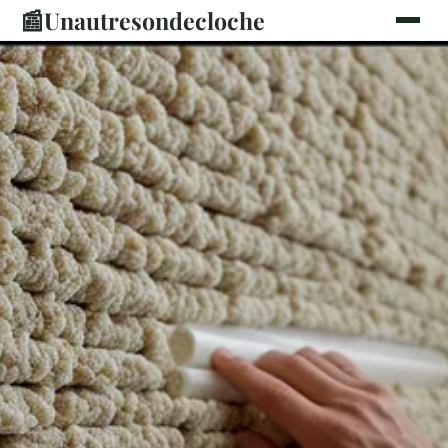
📰
Unautresondecloche