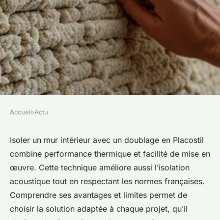
Accueil
›
Actu
ACTU
Isolation mur intérieur : le
Isoler un mur intérieur avec un doublage en Placostil
combine performance thermique et facilité de mise en
doublage en placostil expliqué
œuvre. Cette technique améliore aussi l’isolation
acoustique tout en respectant les normes françaises.
Théa
•
23 mai 2025
•
3 min de lecture
Comprendre ses avantages et limites permet de
choisir la solution adaptée à chaque projet, qu’il