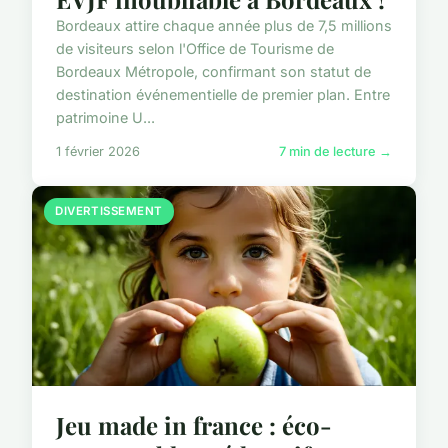
Bordeaux attire chaque année plus de 7,5 millions
de visiteurs selon l'Office de Tourisme de
Bordeaux Métropole, confirmant son statut de
destination événementielle de premier plan. Entre
patrimoine U...
1 février 2026
7 min de lecture →
DIVERTISSEMENT
Jeu made in france : éco-