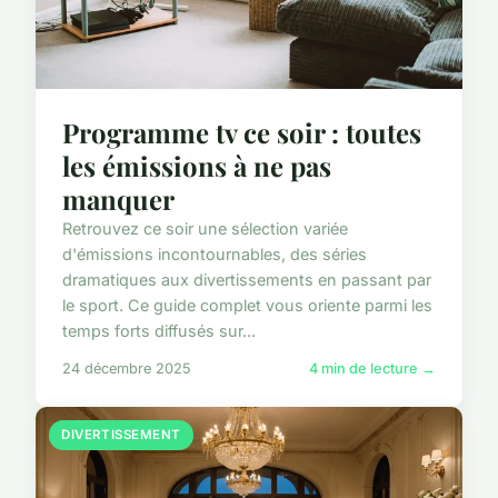
Programme tv ce soir : toutes
les émissions à ne pas
manquer
Retrouvez ce soir une sélection variée
d'émissions incontournables, des séries
dramatiques aux divertissements en passant par
le sport. Ce guide complet vous oriente parmi les
temps forts diffusés sur...
24 décembre 2025
4 min de lecture →
DIVERTISSEMENT