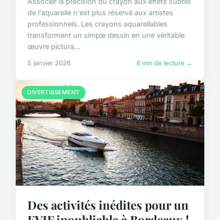
Associer la précision du crayon aux effets subtils
de l'aquarelle n'est plus réservé aux artistes
professionnels. Les crayons aquarellables
transforment un simple dessin en une véritable
œuvre pictura...
5 janvier 2026
6 min de lecture →
DIVERTISSEMENT
Des activités inédites pour un
EVJF inoubliable à Bordeaux !