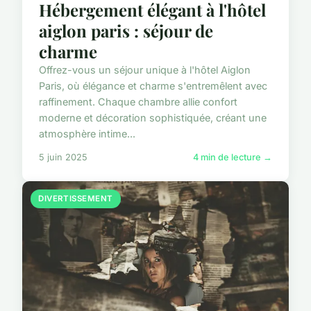
Hébergement élégant à l'hôtel
aiglon paris : séjour de
charme
Offrez-vous un séjour unique à l'hôtel Aiglon
Paris, où élégance et charme s'entremêlent avec
raffinement. Chaque chambre allie confort
moderne et décoration sophistiquée, créant une
atmosphère intime...
5 juin 2025
4 min de lecture →
DIVERTISSEMENT