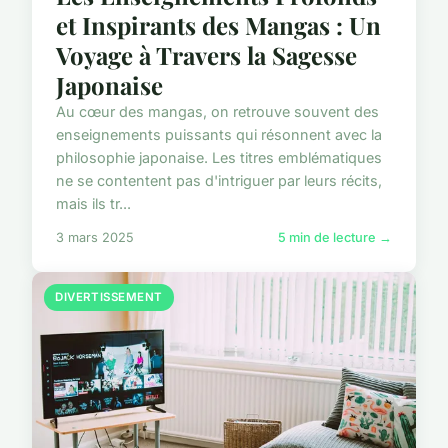
et Inspirants des Mangas : Un
Voyage à Travers la Sagesse
Japonaise
Au cœur des mangas, on retrouve souvent des
enseignements puissants qui résonnent avec la
philosophie japonaise. Les titres emblématiques
ne se contentent pas d'intriguer par leurs récits,
mais ils tr...
3 mars 2025
5 min de lecture →
DIVERTISSEMENT