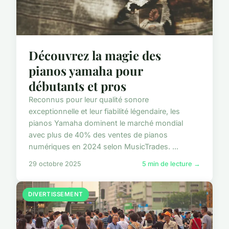
Découvrez la magie des
pianos yamaha pour
débutants et pros
Reconnus pour leur qualité sonore
exceptionnelle et leur fiabilité légendaire, les
pianos Yamaha dominent le marché mondial
avec plus de 40% des ventes de pianos
numériques en 2024 selon MusicTrades. ...
29 octobre 2025
5 min de lecture →
DIVERTISSEMENT